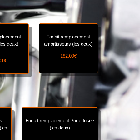
mplacement
Forfait remplacement
(les deux)
amortisseurs (les deux)
182.00€
.00€
es
Forfait remplacement Porte-fusée
(les
(les deux)