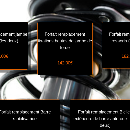
lacement jambe
Forfait remplacement
Forfait re
(les deux)
fixations hautes de jambe de
ressorts 
force
.00€
182
142.00€
Forfait remplacement Barre
Forfait remplacement Biell
stabilisatrice
extérieure de barre anti-roulis 
deux)