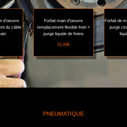
in d’oeuvre
Forfait main d’oeuvre
Forfait de m
nt du câble
remplacement flexible frein +
purge cir
main
purge liquide de freins
liqu
31.00€
PNEUMATIQUE